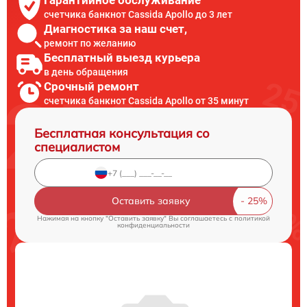
счетчика банкнот Cassida Apollo до 3 лет
Диагностика за наш счет,
ремонт по желанию
Бесплатный выезд курьера
в день обращения
Срочный ремонт
счетчика банкнот Cassida Apollo от 35 минут
Бесплатная консультация со
специалистом
Оставить заявку
Нажимая на кнопку "Оставить заявку" Вы соглашаетесь c
политикой
конфиденциальности