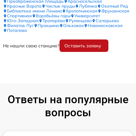
Преображенская площадь
Красносельская
Красные Ворота
Чистые пруды
Лубянка
Охотный Ряд
Библиотека имени Ленина
Кропоткинская
Фрунзенская
Спортивная
Воробьёвы горы
Университет
Юго-Западная
Тропарёво
Румянцево
Саларьево
Филатов Луг
Прокшино
Ольховая
Новомосковская
Потапово
Не нашли свою станцию?
Оставить заявку
Ответы на популярные
вопросы