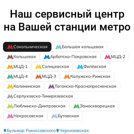
Наш сервисный центр
на Вашей станции метро
Сокольническая
Большая кольцевая
Кольцевая
Арбатско-Покровская
МЦД-2
МЦД-1
Солнцевская
Филёвская
МЦД-4
МЦД-3
Калужско-Рижская
Калининская
Таганско-Краснопресненская
Серпуховско-Тимирязевская
Люблинско-Дмитровская
Замоскворецкая
Некрасовская
Бутовская
Бульвар Рокоссовского
Черкизовская