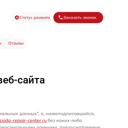
Статус ремонта
Заказать звонок
ы
Отзывы
веб-сайта
ональных данных", я, нижеподписавшийся,
assida-repair-center.ru
без каких-либо
и персональными данными, предусмотренные